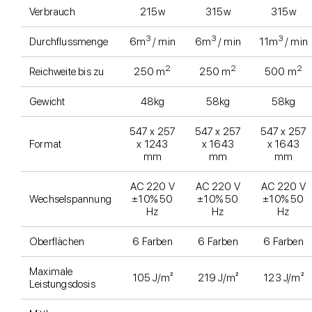
Verbrauch
215w
315w
315w
3
3
3
Durchflussmenge
6m
/ min
6m
/ min
11m
/ min
2
2
2
Reichweite bis zu
250 m
250 m
500 m
Gewicht
48kg
58kg
58kg
547 x 257
547 x 257
547 x 257
Format
x 1243
x 1643
x 1643
mm
mm
mm
AC 220 V
AC 220 V
AC 220 V
Wechselspannung
±10% 50
±10% 50
±10% 50
Hz
Hz
Hz
Oberflächen
6 Farben
6 Farben
6 Farben
Maximale
105 J/m²
219 J/m²
123 J/m²
Leistungsdosis