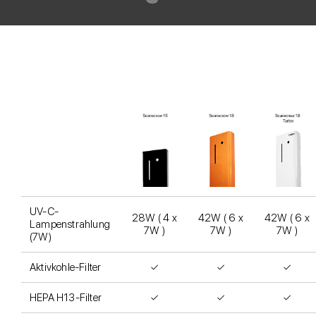
UV-C-
28W ( 4 x
42W ( 6 x
42W ( 6 x
Lampenstrahlung
7W )
7W )
7W )
(7W)
Aktivkohle-Filter
✓
✓
✓
HEPA H13-Filter
✓
✓
✓